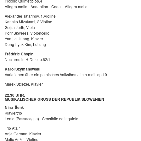
Piccolo Quintetto op.4
Allegro molto - Andantino - Coda – Allegro molto
Alexander Tatarinov, 1.Violine
Kanako Mizukami, 2.Violine
Gejza Jurth, Viola
Poitr Skweres, Violoncello
Yan-jia Huang, Klavier
Dong-hyuk Kim, Leitung
Frédéric Chopin
Nocturne in H-Dur, op.62/1
Karol Szymanowski
Variationen über ein polnisches Volksthema in h-moll, op.10
Marek Szlezer, Klavier
22.30 UHR:
MUSIKALISCHER GRUSS DER REPUBLIK SLOWENIEN
Nina Šenk
Klaviertrio
Lento (Passacaglia) - Sensibile ed inquieto
Trio Atair
Anja German, Klavier
Matic Anžej, Violine