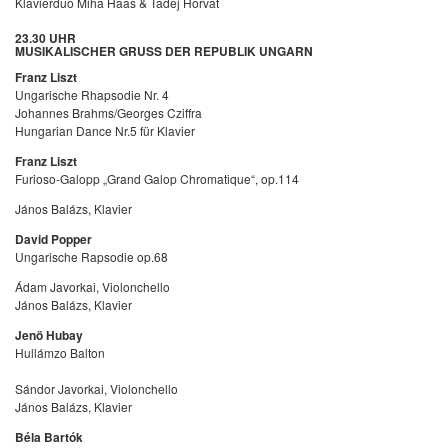
Klavierduo Miha Haas & Tadej Horvat
23.30 UHR
MUSIKALISCHER GRUSS DER REPUBLIK UNGARN
Franz Liszt
Ungarische Rhapsodie Nr. 4
Johannes Brahms/Georges Cziffra
Hungarian Dance Nr.5 für Klavier
Franz Liszt
Furioso-Galopp „Grand Galop Chromatique“, op.114
János Balázs, Klavier
David Popper
Ungarische Rapsodie op.68
Ádam Javorkai, Violonchello
János Balázs, Klavier
Jenö Hubay
Hullámzo Balton
Sándor Javorkai, Violonchello
János Balázs, Klavier
Béla Bartók