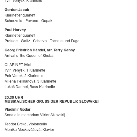
Irvin Venyšk, Klarinette
Gordon Jacob
Klarinettenquartett
Scherzetto - Pavane - Gopak
Paul Harvey
Klarinettenquartett
Prelude - Waltz - Scherzo - Toccata und Fuge
Georg Friedrich Händel, arr.
Terry Kenny
Arrival of the Queen of Sheba
CLARINET IVtet
Irvin Venyšk, 1.Klarinette
Petr Vanek, 2.Klarinette
Milena Pelikánová, 3.Klarinette
Lukáš Danhel, Bass-Klarinette
20.30 UHR
MUSIKALISCHER GRUSS DER REPUBLIK SLOWAKEI
Vladimír Godár
Sonate in memoriam Viktor Sklovskij
Teodor Brcko, Violoncello
Monika Mockovčáová, Klavier