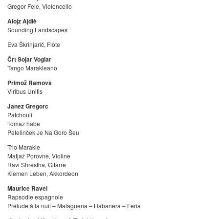
Gregor Fele, Violoncello
Alojz Ajdiè
Sounding Landscapes
Eva Škrinjarič, Flöte
Črt Sojar Voglar
Tango Marakleano
Primož Ramovš
Viribus Unitis
Janez Gregorc
Patchouli
Tomaž habe
Petelinček Je Na Goro Šeu
Trio Marakle
Matjaž Porovne, Violine
Ravi Shrestha, Gitarre
Klemen Leben, Akkordeon
Maurice Ravel
Rapsodie espagnole
Prélude á la nuit – Malaguena – Habanera – Feria