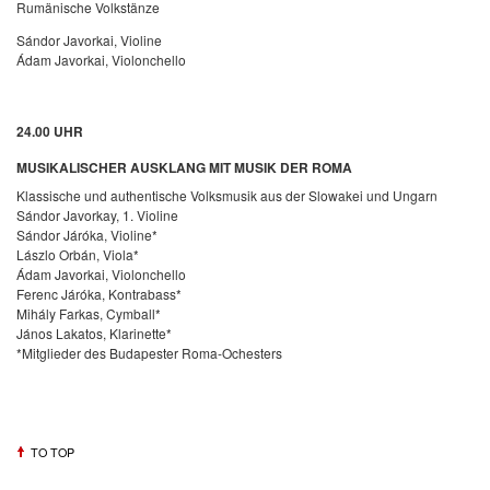
Rumänische Volkstänze
Sándor Javorkai, Violine
Ádam Javorkai, Violonchello
24.00 UHR
MUSIKALISCHER AUSKLANG MIT MUSIK DER ROMA
Klassische und authentische Volksmusik aus der Slowakei und Ungarn
Sándor Javorkay, 1. Violine
Sándor Járóka, Violine*
Lászlo Orbán, Viola*
Ádam Javorkai, Violonchello
Ferenc Járóka, Kontrabass*
Mihály Farkas, Cymball*
János Lakatos, Klarinette*
*Mitglieder des Budapester Roma-Ochesters
TO TOP