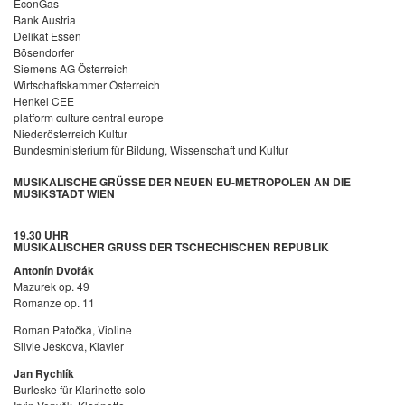
EconGas
Bank Austria
Delikat Essen
Bösendorfer
Siemens AG Österreich
Wirtschaftskammer Österreich
Henkel CEE
platform culture central europe
Niederösterreich Kultur
Bundesministerium für Bildung, Wissenschaft und Kultur
MUSIKALISCHE GRÜSSE DER NEUEN EU-METROPOLEN AN DIE M
USIKSTADT WIEN
19.30 UHR
MUSIKALISCHER GRUSS DER TSCHECHISCHEN REPUBLIK
Antonín Dvořák
Mazurek op. 49
Romanze op. 11
Roman Patočka, Violine
Silvie Jeskova, Klavier
Jan Rychlík
Burleske für Klarinette solo