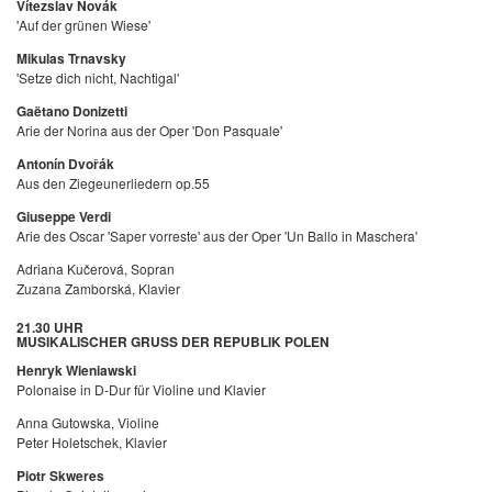
Vítezslav Novák
'Auf der grünen Wiese'
Mikulas Trnavsky
'Setze dich nicht, Nachtigal'
Gaëtano Donizetti
Arie der Norina aus der Oper 'Don Pasquale'
Antonín Dvořák
Aus den Ziegeunerliedern op.55
Giuseppe Verdi
Arie des Oscar 'Saper vorreste' aus der Oper 'Un Ballo in Maschera'
Adriana Kučerová, Sopran
Zuzana Zamborská, Klavier
21.30 UHR
MUSIKALISCHER GRUSS DER REPUBLIK POLEN
Henryk Wieniawski
Polonaise in D-Dur für Violine und Klavier
Anna Gutowska, Violine
Peter Holetschek, Klavier
Piotr Skweres