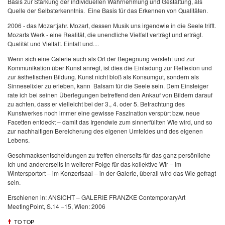
Basis zur Stärkung der individuellen Wahrnehmung und Gestaltung, als
Quelle der Selbsterkenntnis.
Eine Basis für das Erkennen von Qualitäten.
2006 - das Mozartjahr. Mozart, dessen Musik uns irgendwie in die Seele trifft.
Mozarts Werk - eine Realität, die unendliche Vielfalt verträgt und erträgt.
Qualität und Vielfalt. Einfalt und....
Wenn sich eine Galerie auch als Ort der Begegnung versteht und zur
Kommunikation über Kunst anregt, ist dies die Einladung zur Reflexion und
zur ästhetischen Bildung. Kunst nicht bloß als Konsumgut, sondern als
Sinneselixier zu erleben, kann
Balsam für die Seele sein. Dem Einsteiger
rate ich bei seinen Überlegungen betreffend den Ankauf von Bildern darauf
zu achten, dass er vielleicht bei der 3., 4. oder 5. Betrachtung des
Kunstwerkes noch immer eine gewisse Faszination verspürt bzw. neue
Facetten entdeckt – damit das Irgendwie zum sinnerfüllten Wie wird, und so
zur nachhaltigen Bereicherung des eigenen Umfeldes und des eigenen
Lebens.
Geschmacksentscheidungen zu treffen einerseits für das ganz persönliche
Ich und andererseits in weiterer Folge für das kollektive Wir – im
Wintersportort – im Konzertsaal – in der Galerie, überall wird das Wie gefragt
sein.
Erschienen in: ANSICHT – GALERIE FRANZKE ContemporaryArt
MeetingPoint, S.14 –15, Wien: 2006
TO TOP