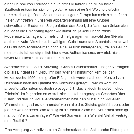
einer Gruppe von Freunden die Zeit mit Ski fahren und Musik hören.
Saalbach präsentiert sich einige Jahre nach einer Ski-Weltmeisterschaft
unheimlich aufgerüstet. Skitouristen aus ganz Europa tummeln sich auf den
Pisten. Wir treffen in unserem Appartementhaus auf eine Gruppe
schwedischer Studenten. Sie genießen den Sport, die Natur, schränken aber
ein, dass die Umgebung irgendwie künstlich, ja sehr unecht wirke.
Modernste Liftanlagen, Tunnels und Tiefgaragen, um sowohl den Ski- als
auch den Auto- Verkehr zu bewältigen. Gute Laune und Alpenfolklore so weit
das Ohr hört- so würde man doch eine Realität hintergehen, urteilen sie und
meinen, sie hätten eigentlich hier etwas Authentischeres erwartet, nicht
soviel Künstlichkeit in der Unnatürlichkeit.....
Szenenwechsel – Stadt Salzburg - Großes Festspielhaus – Roger Norrington
gibt als Dirigent sein Debüt mit den Wiener Philharmonikern bei der
Mozartwoche 1996 – ein großer Erfolg – ich werde nach dem Konzert von
Bekannten nach der Qualität des Konzertes gefragt – „wie es war“. Ich
antworte: „Sie haben es doch selbst gehört - das ist doch Ihr persönliches
Erlebnis“. Im folgenden entwickelt sich ein sehr angeregtes Gespräch über
Kunst und das individuelle Wahrnehmen bzw. den Mut zur individuellen
Wahrnehmung. Ist es spannender, wenn alle das Gleiche gehört haben, oder
jeder etwas Anderes. Wie wichtig ist die Vielfalt? Wie viel Sicherheit benötigt
man, um Vielfalt zu ertragen? Wie viel Souveränität? Wie viel Vielfalt verträgt
eine Realität?
Eine Anregung zur individuellen Geschmackssuche. Ästhetische Bildung als