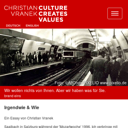
Toggl
naviga
Foto: ©AlfOngs/PIXELIO www.pixelio.de
Wir wollen nichts von Ihnen. Aber wir haben was für Sie.
brand eins
Irgendwie & Wie
Ein Essay von Christian Vranek
Saalbach in Salzburg während der 'Mozartwoche' 1996. Ich verbringe mit