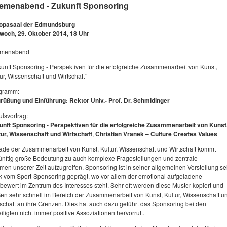
emenabend - Zukunft Sponsoring
opasaal der Edmundsburg
twoch, 29. Oktober 2014, 18 Uhr
menabend
kunft Sponsoring - Perspektiven für die erfolgreiche Zusammenarbeit von Kunst,
ur, Wissenschaft und Wirtschaft“
gramm:
rüßung und Einführung: Rektor Univ.- Prof. Dr. Schmidinger
lsvortrag:
unft Sponsoring - Perspektiven für die erfolgreiche Zusammenarbeit von Kunst
tur, Wissenschaft und Wirtschaft
,
Christian Vranek – Culture Creates Values
ade der Zusammenarbeit von Kunst, Kultur, Wissenschaft und Wirtschaft kommt
ünftig große Bedeutung zu auch komplexe Fragestellungen und zentrale
men unserer Zeit aufzugreifen. Sponsoring ist in seiner allgemeinen Vorstellung se
rk vom Sport-Sponsoring geprägt, wo vor allem der emotional aufgeladene
bewert im Zentrum des Interesses steht. Sehr oft werden diese Muster kopiert und
ßen sehr schnell im Bereich der Zusammenarbeit von Kunst, Kultur, Wissenschaft u
tschaft an ihre Grenzen. Dies hat auch dazu geführt das Sponsoring bei den
iligten nicht immer positive Assoziationen hervorruft.