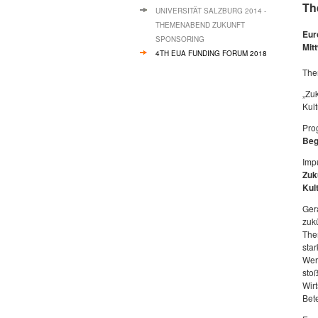
Th
UNIVERSITÄT SALZBURG 2014 -
THEMENABEND ZUKUNFT
Eur
SPONSORING
Mit
4TH EUA FUNDING FORUM 2018
The
„Zu
Kult
Pro
Beg
Impu
Zuk
Kul
Ger
zuk
The
sta
Wer
sto
Wir
Bete