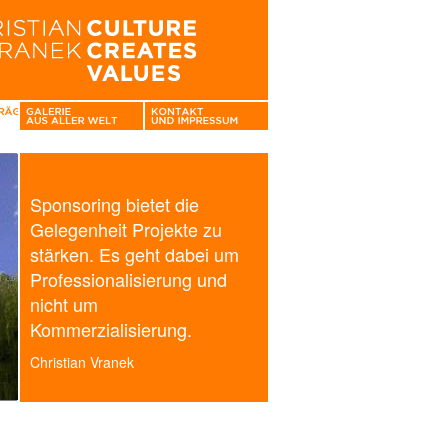
Sponsoring bietet die
Gelegenheit Projekte zu
stärken. Es geht dabei um
Professionalisierung und
nicht um
Kommerzialisierung.
Christian Vranek