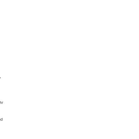
,
hr
nd