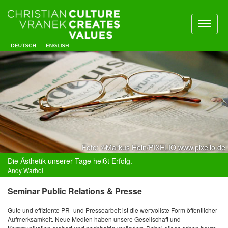
Toggl
naviga
Foto: ©Markus Hein/PIXELIO www.pixelio.de
Die Ästhetik unserer Tage heißt Erfolg.
Andy Warhol
Seminar Public Relations & Presse
Gute und effiziente PR- und Pressearbeit ist die wertvollste Form öffentlicher
Aufmerksamkeit. Neue Medien haben unsere Gesellschaft und