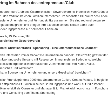
rtrag im Rahmen des entrepreneurs´Club
entrepreneurs'Club des Österreichischen Gewerbevereins finden sich, vom Gründe
 zu den traditionsreichen Familienunternehmen, im schönsten Clubraum des Lande
agierte Unternehmer und Führungskräfte zusammen. Sie sind regional verwurzelt
 global erfolgreich und bringen ihre Expertise ein und stoßen damit auch
änderungsprozesse auf politischer Ebene an.
twoch, 15. Februar, 19h
erreichischer Gewerbeverein
note: Christian Vranek "Sponsoring – eine unternehmerische Chance!“
den interessiert immer stärker wie Unternehmen handeln. Gleichzeitig gewinnt der
antwortungsvolle Umgang mit Ressourcen immer mehr an Bedeutung. Welche
spektiven ergeben sich daraus für die Zusammenarbeit von Kunst, Kultur,
senschaft und Wirtschaft?
 kann Sponsoring Unternehmen und unsere Gesellschaft bereichern?
istian Vranek gründete 2009 das Unternehmen Culture Creates Values. Er begleite
 Festspielhaus St. Pölten in seiner Gründungsphase und war u.a. für die Wiener
kuniversität als Consulter und Manager tätig. Vranek widmet sich u.a. in Forschun
re und Consulting dem Thema Sponsoring.