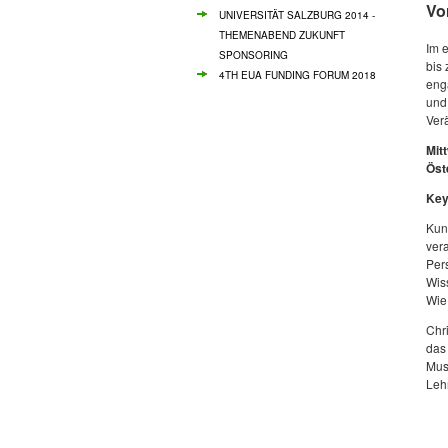
Vo
UNIVERSITÄT SALZBURG 2014 -
THEMENABEND ZUKUNFT
Im 
SPONSORING
bis
4TH EUA FUNDING FORUM 2018
eng
und
Ver
Mit
Öst
Key
Kun
ver
Per
Wis
Wie
Chr
das
Musi
Leh