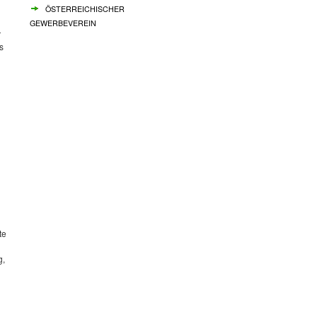
ÖSTERREICHISCHER
GEWERBEVEREIN
r
s
te
g,