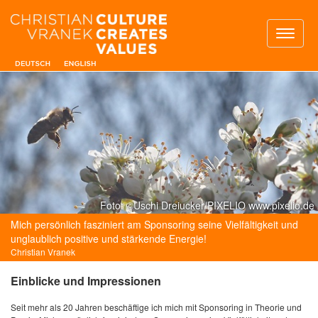
Toggl
naviga
Foto: ©Uschi Dreiucker/PIXELIO www.pixelio.de
Mich persönlich fasziniert am Sponsoring seine Vielfältigkeit und
unglaublich positive und stärkende Energie!
Christian Vranek
Einblicke und Impressionen
Seit mehr als 20 Jahren beschäftige ich mich mit Sponsoring in Theorie und