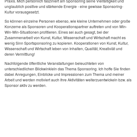
Praxis. Mich persönlich fasziniert am Sponsoring seine Vielfältigkeit und
unglaublich positive und stärkende Energie - eine gewisse Sponsoring-
Kultur vorausgesetzt.
So können einzelne Personen ebenso, wie kleine Unternehmen oder große
Konzerne als Sponsoren und Kooperationspartner auftreten und von Win-
Win-Win-Situationen profitieren. Eines sei auch gesagt, bei der
Zusammenarbeit von Kunst, Kultur, Wissenschaft und Wirtschaft macht es
wenig Sinn Sportsponsoring zu kopieren. Kooperationen von Kunst, Kultur,
Wissenschaft und Wirtschaft leben von Inhalten, Qualität, Kreativiät und
deren Vermittlung!
Nachfolgende öffentliche Veranstaltungen beleuchteten von
unterschiedlichen Blickwinkleln das Thema Sponsoring. Ich hoffe Sie finden
dabei Anregungen, Einblicke und Impressionen zum Thema und meiner
Arbeit und werden motiviert auch Ihre Aktivitäten weiterzuentwickeln bzw. als
Sponsor aktiv zu werden.