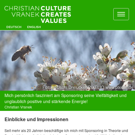
Toggl
naviga
Foto: ©Uschi Dreiucker/PIXELIO www.pixelio.de
Mich persönlich fasziniert am Sponsoring seine Vielfältigkeit und
unglaublich positive und stärkende Energie!
Christian Vranek
Einblicke und Impressionen
Seit mehr als 20 Jahren beschäftige ich mich mit Sponsoring in Theorie und