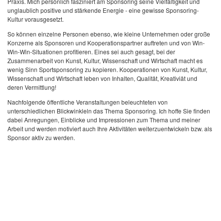
Praxis. Mich persönlich fasziniert am Sponsoring seine Vielfältigkeit und
unglaublich positive und stärkende Energie - eine gewisse Sponsoring-
Kultur vorausgesetzt.
So können einzelne Personen ebenso, wie kleine Unternehmen oder große
Konzerne als Sponsoren und Kooperationspartner auftreten und von Win-
Win-Win-Situationen profitieren. Eines sei auch gesagt, bei der
Zusammenarbeit von Kunst, Kultur, Wissenschaft und Wirtschaft macht es
wenig Sinn Sportsponsoring zu kopieren. Kooperationen von Kunst, Kultur,
Wissenschaft und Wirtschaft leben von Inhalten, Qualität, Kreativiät und
deren Vermittlung!
Nachfolgende öffentliche Veranstaltungen beleuchteten von
unterschiedlichen Blickwinkleln das Thema Sponsoring. Ich hoffe Sie finden
dabei Anregungen, Einblicke und Impressionen zum Thema und meiner
Arbeit und werden motiviert auch Ihre Aktivitäten weiterzuentwickeln bzw. als
Sponsor aktiv zu werden.