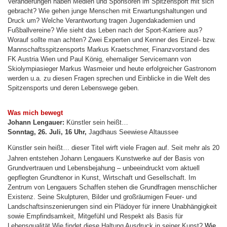
Veränderungen haben Medien und Sponsoren im Spitzensport mit sich
gebracht? Wie gehen junge Menschen mit Erwartungshaltungen und
Druck um? Welche Verantwortung tragen Jugendakademien und
Fußballvereine? Wie sieht das Leben nach der Sport-Karriere aus?
Worauf sollte man achten? Zwei Experten und Kenner des Einzel- bzw.
Mannschaftsspitzensports Markus Kraetschmer, Finanzvorstand des
FK Austria Wien und Paul König, ehemaliger Servicemann von
Skiolympiasieger Markus Wasmeier und heute erfolgreicher Gastronom
werden u.a. zu diesen Fragen sprechen und Einblicke in die Welt des
Spitzensports und deren Lebenswege geben.
Was mich bewegt
Johann Lengauer:
Künstler sein heißt…
Sonntag, 26. Juli, 16 Uhr,
Jagdhaus Seewiese Altaussee
Künstler sein heißt… dieser Titel wirft viele Fragen auf. Seit mehr als 20
Jahren entstehen Johann Lengauers Kunstwerke auf der Basis von
Grundvertrauen und Lebensbejahung – unbeeindruckt vom aktuell
gepflegten Grundtenor in Kunst, Wirtschaft und Gesellschaft. Im
Zentrum von Lengauers Schaffen stehen die Grundfragen menschlicher
Existenz. Seine Skulpturen, Bilder und
großräumigen Feuer- und
Landschaftsinszenierungen
sind ein Plädoyer für innere Unabhängigkeit
sowie Empfindsamkeit, Mitgefühl und Respekt als Basis für
Lebensqualität.
W
ie findet diese Haltung Ausdruck in seiner Kunst?
Wie