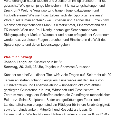
Veränderungen haben Medien und Sponsoren im Spitzensport mit sich
gebracht? Wie gehen junge Menschen mit Erwartungshaltungen und
Druck um? Welche Verantwortung tragen Jugendakademien und
Fußballvereine? Wie sieht das Leben nach der Sport-Karriere aus?
Worauf sollte man achten? Zwei Experten und Kenner des Einzel- bzw.
Mannschaftsspitzensports Markus Kraetschmer, Finanzvorstand des
FK Austria Wien und Paul König, ehemaliger Servicemann von
Skiolympiasieger Markus Wasmeier und heute erfolgreicher Gastronom
werden u.a. zu diesen Fragen sprechen und Einblicke in die Welt des
Spitzensports und deren Lebenswege geben.
Was mich bewegt
Johann Lengauer:
Künstler sein heißt…
Sonntag, 26. Juli, 16 Uhr,
Jagdhaus Seewiese Altaussee
Künstler sein heißt… dieser Titel wirft viele Fragen auf. Seit mehr als 20
Jahren entstehen Johann Lengauers Kunstwerke auf der Basis von
Grundvertrauen und Lebensbejahung – unbeeindruckt vom aktuell
gepflegten Grundtenor in Kunst, Wirtschaft und Gesellschaft. Im
Zentrum von Lengauers Schaffen stehen die Grundfragen menschlicher
Existenz. Seine Skulpturen, Bilder und
großräumigen Feuer- und
Landschaftsinszenierungen
sind ein Plädoyer für innere Unabhängigkeit
sowie Empfindsamkeit, Mitgefühl und Respekt als Basis für
Lebensqualität.
W
ie findet diese Haltung Ausdruck in seiner Kunst?
Wie