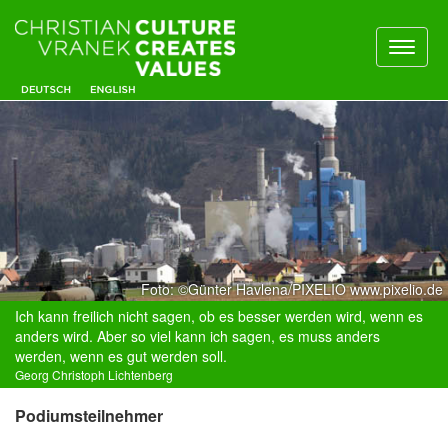
Toggl
naviga
Foto: ©Günter Havlena/PIXELIO www.pixelio.de
Ich kann freilich nicht sagen, ob es besser werden wird, wenn es
anders wird. Aber so viel kann ich sagen, es muss anders
werden, wenn es gut werden soll.
Georg Christoph Lichtenberg
Podiumsteilnehmer