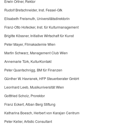
Erwin Ortner, Rektor
Rudolf Bretschneider, Inst. Fessel-Gfk
Elisabeth Freismuth, Universitätsdirektorin
Franz-Otto Hofecker, Inst. für Kulturmanagement
Brigitte Kössner, Initiative Wirtschaft für Kunst
Peter Mayer, Filmakademie Wien
Martin Schwarz, Management Club Wien
Annemarie Türk, KulturKontakt
Peter Quantschnigg, BM für Finanzen
Günther W. Havranek, HFP Steuerberater GmbH
Leonhard Leeb, Musikuniversität Wien
Gottfried Scholz, Prorektor
Franz Eckert, Alban Berg Stiftung
Katharina Boesch, Herbert von Karajan Centrum
Peter Keller, Artistic Consultant