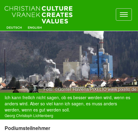
Toggl
naviga
Foto: ©Günter Havlena/PIXELIO www.pixelio.de
Ich kann freilich nicht sagen, ob es besser werden wird, wenn es
anders wird. Aber so viel kann ich sagen, es muss anders
werden, wenn es gut werden soll.
Georg Christoph Lichtenberg
Podiumsteilnehmer