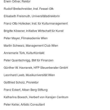
Erwin Ortner, Rektor
Rudolf Bretschneider, Inst. Fessel-Gfk
Elisabeth Freismuth, Universitätsdirektorin
Franz-Otto Hofecker, Inst. für Kulturmanagement
Brigitte Kössner, Initiative Wirtschaft für Kunst
Peter Mayer, Filmakademie Wien
Martin Schwarz, Management Club Wien
Annemarie Türk, KulturKontakt
Peter Quantschnigg, BM für Finanzen
Günther W. Havranek, HFP Steuerberater GmbH
Leonhard Leeb, Musikuniversität Wien
Gottfried Scholz, Prorektor
Franz Eckert, Alban Berg Stiftung
Katharina Boesch, Herbert von Karajan Centrum
Peter Keller, Artistic Consultant