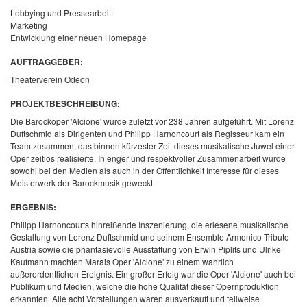
Lobbying und Pressearbeit
Marketing
Entwicklung einer neuen Homepage
AUFTRAGGEBER:
Theaterverein Odeon
PROJEKTBESCHREIBUNG:
Die Barockoper 'Alcione' wurde zuletzt vor 238 Jahren aufgeführt. Mit Lorenz
Duftschmid als Dirigenten und Philipp Harnoncourt als Regisseur kam ein
Team zusammen, das binnen kürzester Zeit dieses
musikalische Juwel einer
Oper zeitlos realisierte. In enger und respektvoller Zusammenarbeit wurde
sowohl bei den Medien als auch in der Öffentlichkeit Interesse für dieses
Meisterwerk der Barockmusik geweckt.
ERGEBNIS:
Philipp Harnoncourts hinreißende Inszenierung, die erlesene musikalische
Gestaltung von Lorenz Duftschmid und seinem Ensemble Armonico Tributo
Austria sowie die phantasievolle Ausstattung von Erwin Piplits und Ulrike
Kaufmann machten Marais Oper 'Alcione' zu einem wahrlich
außerordentlichen Ereignis.
Ein großer Erfolg war die Oper 'Alcione' auch bei
Publikum und Medien, welche die hohe Qualität dieser Opernproduktion
erkannten.
Alle acht Vorstellungen waren ausverkauft und teilweise