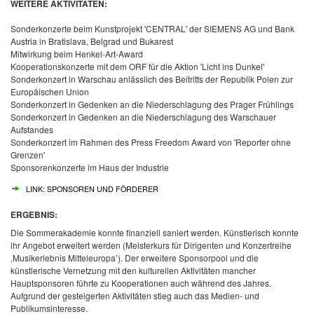
WEITERE AKTIVITÄTEN:
Sonderkonzerte beim Kunstprojekt
'CENTRAL'
der SIEMENS AG und Bank
Austria in Bratislava, Belgrad und Bukarest
Mitwirkung beim Henkel-Art-Award
Kooperationskonzerte mit dem ORF für die Aktion 'Licht ins Dunkel'
Sonderkonzert in Warschau anlässlich des Beitritts der Republik Polen zur
Europäischen Union
Sonderkonzert in Gedenken an die Niederschlagung des Prager Frühlings
Sonderkonzert in Gedenken an die Niederschlagung des Warschauer
Aufstandes
Sonderkonzert im Rahmen des Press Freedom Award von 'Reporter ohne
Grenzen'
Sponsorenkonzerte im Haus der Industrie
LINK: SPONSOREN UND FÖRDERER
ERGEBNIS:
Die Sommerakademie konnte finanziell saniert werden. Künstlerisch konnte
ihr Angebot erweitert werden (Meisterkurs für Dirigenten und Konzertreihe
‚Musikerlebnis Mitteleuropa’). Der erweitere Sponsorpool und die
künstlerische Vernetzung mit den kulturellen Aktivitäten mancher
Hauptsponsoren führte zu Kooperationen auch während des Jahres.
Aufgrund der gesteigerten Aktivitäten stieg auch das Medien- und
Publikumsinteresse.