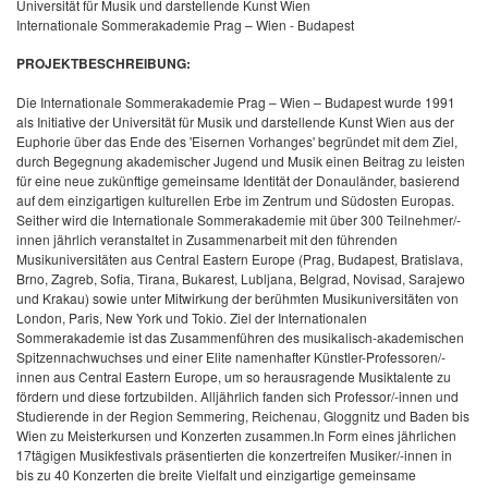
Universität für Musik und darstellende Kunst Wien
Internationale Sommerakademie Prag – Wien - Budapest
PROJEKTBESCHREIBUNG:
Die Internationale Sommerakademie Prag – Wien – Budapest wurde 1991
als Initiative der Universität für Musik und darstellende Kunst Wien aus der
Euphorie über das Ende des 'Eisernen Vorhanges' begründet mit dem Ziel,
durch Begegnung akademischer Jugend und Musik einen Beitrag zu leisten
für eine neue zukünftige gemeinsame Identität der Donauländer, basierend
auf dem einzigartigen kulturellen Erbe im Zentrum und Südosten Europas.
Seither wird die Internationale Sommerakademie mit über 300 Teilnehmer/-
innen jährlich veranstaltet in Zusammenarbeit mit den führenden
Musikuniversitäten aus Central Eastern Europe (Prag, Budapest, Bratislava,
Brno, Zagreb, Sofia, Tirana, Bukarest, Lubljana, Belgrad, Novisad, Sarajewo
und Krakau) sowie unter Mitwirkung der berühmten Musikuniversitäten von
London, Paris, New York und Tokio. Ziel der Internationalen
Sommerakademie ist das Zusammenführen des musikalisch-akademischen
Spitzennachwuchses und einer Elite namenhafter Künstler-Professoren/-
innen aus Central Eastern Europe, um so herausragende Musiktalente zu
fördern und diese fortzubilden. Alljährlich fanden sich Professor/-innen und
Studierende in der Region Semmering, Reichenau, Gloggnitz und Baden bis
Wien zu Meisterkursen und Konzerten zusammen.In Form eines jährlichen
17tägigen Musikfestivals präsentierten die konzertreifen Musiker/-innen
in
bis zu 40 Konzerten die breite Vielfalt und einzigartige gemeinsame