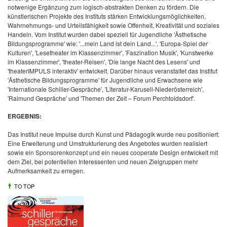
notwenige Ergänzung zum logisch-abstrakten Denken zu fördern. Die
künstlerischen Projekte des Instituts stärken Entwicklungsmöglichkeiten,
Wahrnehmungs- und Urteilsfähigkeit sowie Offenheit, Kreativität und soziales
Handeln. Vom Institut wurden dabei speziell für Jugendliche 'Ästhetische
Bildungsprogramme' wie: '...mein Land ist dein Land...', 'Europa-Spiel der
Kulturen', 'Lesetheater im Klassenzimmer', 'Faszination Musik', 'Kunstwerke
im Klassenzimmer', 'theater-Reisen', 'Die lange Nacht des Lesens' und
'theaterIMPULS interaktiv' entwickelt. Darüber hinaus veranstaltet das Institut
'Ästhetische Bildungsprogramme' für Jugendliche und Erwachsene wie
'Internationale Schiller-Gespräche', 'Literatur-Karusell-Niederösterreich',
'Raimund Gespräche' und 'Themen der Zeit – Forum Perchtoldsdorf'.
ERGEBNIS:
Das Institut neue Impulse durch Kunst und Pädagogik wurde neu positioniert:
Eine Erweiterung und Umstrukturierung des Angebotes wurden realisiert
sowie ein Sponsorenkonzept und ein neues cooperate Design entwickelt mit
dem Ziel, bei potentiellen Interessenten und neuen Zielgruppen mehr
Aufmerksamkeit zu erregen.
TO TOP