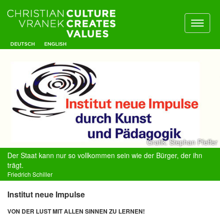
Toggl
naviga
Grafik: Stephan Pfeffer
Der Staat kann nur so vollkommen sein wie der Bürger, der ihn
trägt.
Friedrich Schiller
Institut neue Impulse
VON DER LUST MIT ALLEN SINNEN ZU LERNEN!