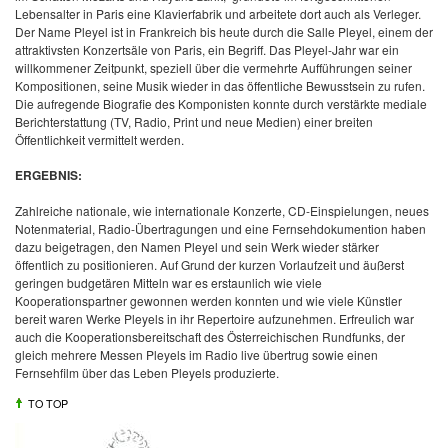
Lebensalter in Paris eine Klavierfabrik und arbeitete dort auch als Verleger.
Der Name Pleyel ist in Frankreich bis heute durch die Salle Pleyel, einem der
attraktivsten Konzertsäle von Paris, ein Begriff. Das Pleyel-Jahr war ein
willkommener Zeitpunkt, speziell über die vermehrte Aufführungen seiner
Kompositionen, seine Musik wieder in das öffentliche Bewusstsein zu rufen.
Die aufregende Biografie des Komponisten konnte durch verstärkte mediale
Berichterstattung (TV, Radio, Print und neue Medien) einer breiten
Öffentlichkeit vermittelt werden.
ERGEBNIS:
Zahlreiche nationale, wie internationale Konzerte, CD-Einspielungen, neues
Notenmaterial, Radio-Übertragungen und eine Fernsehdokumention haben
dazu beigetragen, den Namen Pleyel und sein Werk wieder stärker
öffentlich zu positionieren. Auf Grund der kurzen Vorlaufzeit und äußerst
geringen budgetären Mitteln war es erstaunlich wie viele
Kooperationspartner gewonnen werden konnten und wie viele Künstler
bereit waren Werke Pleyels in ihr Repertoire aufzunehmen. Erfreulich war
auch die Kooperationsbereitschaft des Österreichischen Rundfunks, der
gleich mehrere Messen Pleyels im Radio live übertrug sowie einen
Fernsehfilm über das Leben Pleyels produzierte.
TO TOP