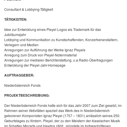
Consultant & Lobbying-Tätigkeit
TÄTIGKEITEN:
Idee zur Entwicklung eines Pleyel-Logos als Trademark für das
Jubiläumsjahr
Lobbying und Kommunikation zu Kunstschaffenden, Konzertveranstaltern,
Verlegern und Medien
Anregungen zur Aufführung der Werke Ignaz Pleyels
Anregung zum Druck von Pleyel-Notenmaterial
Anregungen zur medialen Berichterstattung, u.a.
Radio-Übertragungen
Entwicklung der Pleyel-Jahr-Homepage
AUFTRAGGEBER:
Niederösterreich Fonds
PROJEKTBESCHREIBUNG:
Der Niederösterreich Fonds hatte sich für das Jahr 2007 zum Ziel gesetzt, im
Rahmen seiner Aktivitäten speziell das Werk des in Niederösterreich
geborenen Komponisten Ignaz Pleyel (1757 – 1831) anlässlich seines 250.
Geburtstages zu fördern. Pleyel, der zu den Meistern der klassischen Musik
im Schatten Mozarts und Haydns zählt,
gründete im fortgeschrittenen