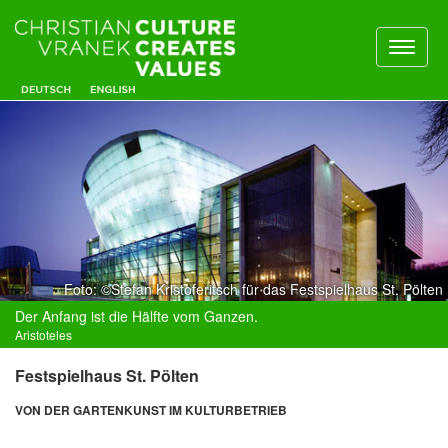
Toggl
naviga
Foto: ©Stefan Kristoferitsch für das Festspielhaus St. Pölten
Der Anfang ist die Hälfte vom Ganzen.
Aristoteles
Festspielhaus St. Pölten
VON DER GARTENKUNST IM KULTURBETRIEB