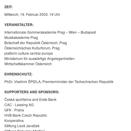
ZEIT:
Mittwoch, 19. Februar 2003, 19 Uhr
VERANSTALTER:
Internationale Sommerakademie Prag – Wien – Budapest
Musikakademie Prag
Botschaft der Republik Österreich,
Prag
Österreichisches Kulturforum, Prag
platform culture central europe
Ministerium für auswärtige Angelegenheiten
Wirtschaftskammer Österreich
EHRENSCHUTZ:
PhDr. Vladimir ŠPIDLA, Premierminister der Tschechischen Republik
SUPPORTERS AND SPONSORS:
Česká spořitelna and Erste Bank
CAC - Leasing AG
GFK - Praha
HVB Bank Czech Republic
Kooperativa
Stiftung Leoš Janáček
Stiftung Bohuslav Martinů