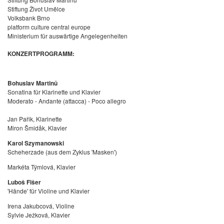
Stiftung Život Umĕlce
Volksbank Brno
platform culture central europe
Ministerium für auswärtige Angelegenheiten
KONZERTPROGRAMM:
Bohuslav Martinů
Sonatina für Klarinette und Klavier
Moderato - Andante (attacca) - Poco allegro
Jan Pařik
, Klarinette
Miron Šmidảk
, Klavier
Karol Szymanowski
Scheherzade (aus dem Zyklus 'Masken')
Markéta Týmlová, Klavier
Luboš Fišer
'Hände' für Violine und Klavier
Irena Jakubcová, Violine
Sylvie Ježková, Klavier