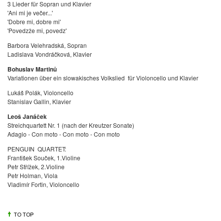
3 Lieder für Sopran und Klavier
'
Ani mi je večer...'
'Dobre mi, dobre mi'
'Povedzže mi, povedz'
Barbora Velehradská, Sopran
Ladislava Vondráčková, Klavier
Bohuslav Martinů
Variationen über ein slowakisches Volkslied für Violoncello und Klavier
Lukáš Polák, Violoncello
Stanislav Gallin, Klavier
Leoš Janáček
Streichquartett Nr. 1 (nach der Kreutzer Sonate)
Adagio - Con moto - Con moto - Con moto
PENGUIN
QUARTET:
František Souček, 1.Violine
Petr Střížek, 2.Violine
Petr Holman, Viola
Vladimír Fortin, Violoncello
TO TOP