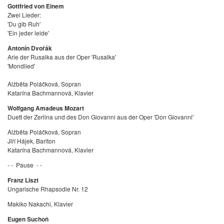
Gottfried von Einem
Zwei Lieder:
'Du gib Ruh'
'Ein jeder leide'
Antonín Dvořák
Arie der Rusalka aus der Oper 'Rusalka'
'Mondlied'
Alžběta
Poláčková, Sopran
Katarína Bachmannová, Klavier
Wolfgang Amadeus Mozart
Duett der Zerlina und des Don Giovanni aus der Oper 'Don Giovanni'
Alžběta
Poláčková, Sopran
Jiří Hájek, Bariton
Katarína Bachmannová, Klavier
- - Pause - -
Franz Liszt
Ungarische Rhapsodie Nr. 12
Makiko Nakachi, Klavier
Eugen Suchoň