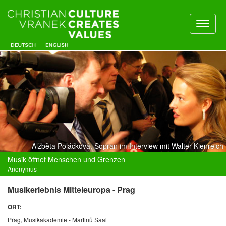
Toggl
naviga
Alžběta Poláčková, Sopran im Interview mit Walter Kienreich
Musik öffnet Menschen und Grenzen
Anonymus
Musikerlebnis Mitteleuropa - Prag
ORT:
Prag, Musikakademie -
Martinů
Saal