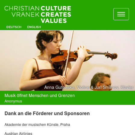
Toggl
naviga
Anna Gutowska, Violine & Juri Smirnov, Klavier
Musik öffnet Menschen und Grenzen
Anonymus
Dank an die Förderer und Sponsoren
Akademie der musischen Künste, Praha
Austrian Airlinies