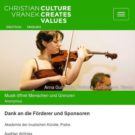
Toggl
naviga
Anna Gutowska, Violine & Juri Smirnov, Klavier
Musik öffnet Menschen und Grenzen
Anonymus
Dank an die Förderer und Sponsoren
Akademie der musischen Künste, Praha
Austrian Airlinies