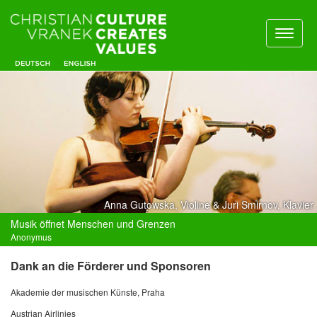
Toggl
naviga
Anna Gutowska, Violine & Juri Smirnov, Klavier
Musik öffnet Menschen und Grenzen
Anonymus
Dank an die Förderer und Sponsoren
Akademie der musischen Künste, Praha
Austrian Airlinies