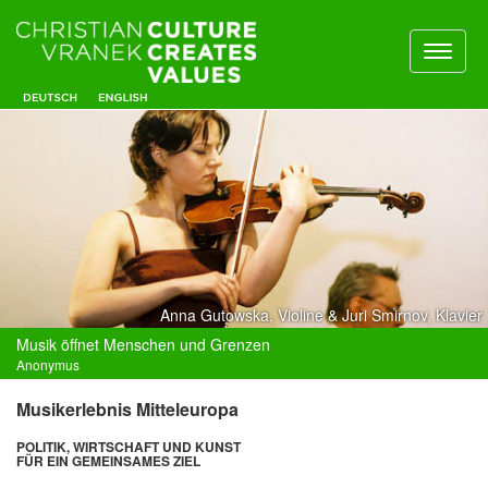
Toggl
naviga
Anna Gutowska, Violine & Juri Smirnov, Klavier
Musik öffnet Menschen und Grenzen
Anonymus
Musikerlebnis Mitteleuropa
POLITIK, WIRTSCHAFT UND KUNST
FÜR EIN GEMEINSAMES ZIEL