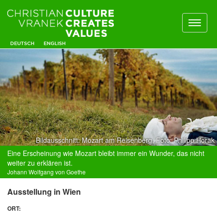
Toggl
naviga
Bildausschnitt: Mozart am Reisenberg, Foto: Philipp Horak
Eine Erscheinung wie Mozart bleibt immer ein Wunder, das nicht
weiter zu erklären ist.
Johann Wolfgang von Goethe
Ausstellung in Wien
ORT: