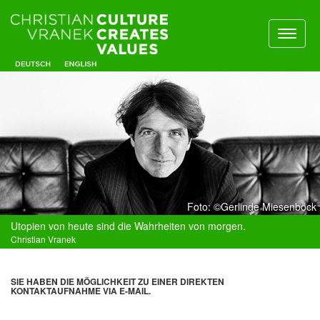
Toggl
naviga
Foto: ©Gerlinde Miesenböck
Utopien von heute sind die Wahrheiten von morgen.
Christian Vranek
SIE HABEN DIE MÖGLICHKEIT ZU EINER DIREKTEN
KONTAKTAUFNAHME VIA E-MAIL.