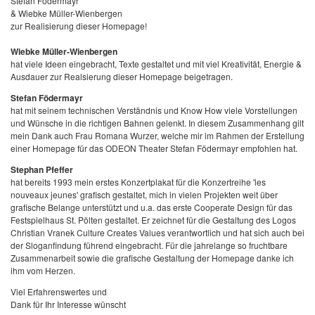
Stefan Födermayr
& Wiebke Müller-Wienbergen
zur Realisierung dieser Homepage!
Wiebke Müller-Wienbergen
hat viele Ideen eingebracht, Texte gestaltet und mit viel Kreativität, Energie &
Ausdauer zur Realsierung dieser Homepage beigetragen.
Stefan Födermayr
hat mit seinem technischen Verständnis und Know How viele Vorstellungen
und Wünsche in die richtigen Bahnen gelenkt. In diesem Zusammenhang gilt
mein Dank auch Frau Romana Wurzer, welche mir im Rahmen der Erstellung
einer Homepage für das ODEON Theater Stefan Födermayr empfohlen hat.
Stephan Pfeffer
hat bereits 1993 mein erstes Konzertplakat für die Konzertreihe 'les
nouveaux jeunes' grafisch gestaltet, mich in vielen Projekten weit über
grafische Belange unterstützt und u.a. das erste Cooperate Design für das
Festspielhaus St. Pölten gestaltet. Er zeichnet für die Gestaltung des Logos
Christian Vranek Culture Creates Values verantwortlich und hat sich auch bei
der Sloganfindung führend eingebracht. Für die jahrelange so fruchtbare
Zusammenarbeit sowie die grafische Gestaltung der Homepage danke ich
ihm vom Herzen.
Viel Erfahrenswertes und
Dank für Ihr Interesse wünscht