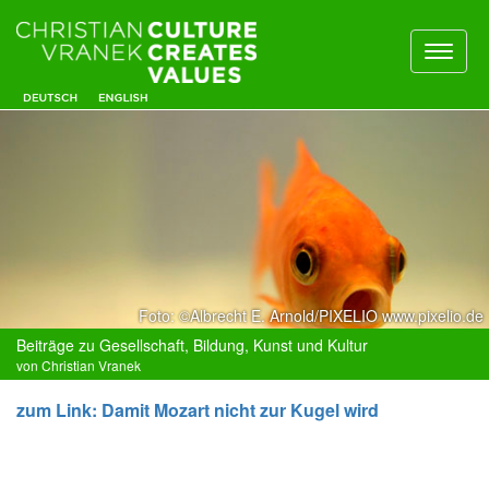
Toggl
naviga
Foto: ©Albrecht E. Arnold/PIXELIO www.pixelio.de
Beiträge zu Gesellschaft, Bildung, Kunst und Kultur
von Christian Vranek
zum Link: Damit Mozart nicht zur Kugel wird