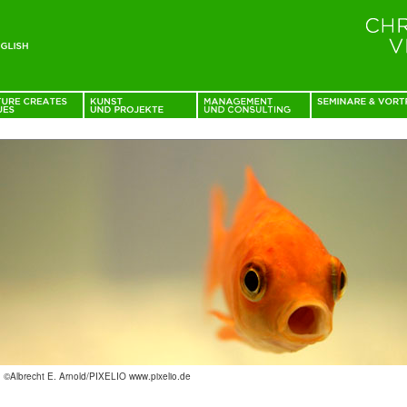
: ©Albrecht E. Arnold/PIXELIO www.pixelio.de