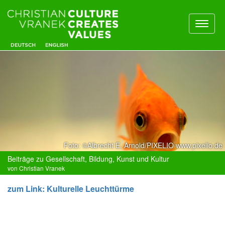
Toggl
naviga
Foto: ©Albrecht E. Arnold/PIXELIO www.pixelio.de
Beiträge zu Gesellschaft, Bildung, Kunst und Kultur
von Christian Vranek
zum Link: Kulturelle Leuchttürme