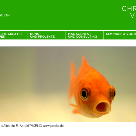
: ©Albrecht E. Arnold/PIXELIO www.pixelio.de