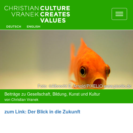
Toggl
naviga
Foto: ©Albrecht E. Arnold/PIXELIO www.pixelio.de
Beiträge zu Gesellschaft, Bildung, Kunst und Kultur
von Christian Vranek
zum Link: Der Blick in die Zukunft