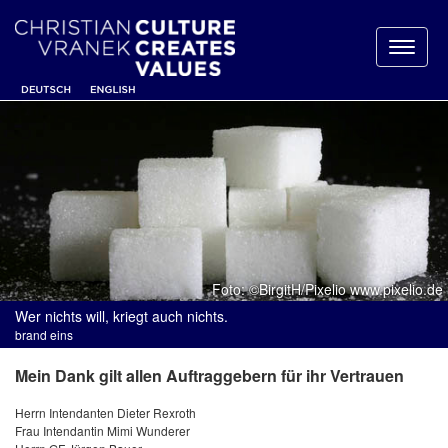
Toggl
naviga
Foto: ©BirgitH/Pixelio www.pixelio.de
Wer nichts will, kriegt auch nichts.
brand eins
Mein Dank gilt allen Auftraggebern für ihr Vertrauen
Herrn Intendanten Dieter Rexroth
Frau Intendantin Mimi Wunderer