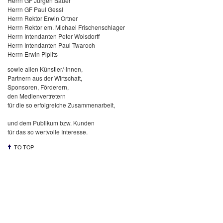
Herrn GF Jürgen Bauer
Herrn GF Paul Gessl
Herrn Rektor Erwin Ortner
Herrn Rektor em. Michael Frischenschlager
Herrn Intendanten Peter Wolsdorff
Herrn Intendanten Paul Twaroch
Herrn Erwin Piplits
sowie allen Künstler/-innen,
Partnern aus der Wirtschaft,
Sponsoren, Förderern,
den Medienvertretern
für die so erfolgreiche Zusammenarbeit,
und dem Publikum bzw. Kunden
für das so wertvolle Interesse.
TO TOP