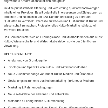
angewandte Kreativität entfaltet sich erfolgreich.
Im Mittelpunkt steht die Stärkung und Verdichtung qualitativ hochwertiger
Inhalte eines Projektes. Es gilt potentielle Interessenten und Zielgruppen zu
erreichen und zu erschließen bzw.
Kunden erstklassig zu betreuen,
Qualitäten zu vermitteln, Interesse zu wecken und Lust auf Kunst, Kultur und
Wissenschaft zu machen. Professionelles Kultur-Marketing ist hierzu ein
wertvoller Baustein.
Das Seminar richtet sich an Führungskräfte und Mitarbeiter/innen aus Kunst-,
Kultur-, Wissenschafts- und Wirtschaftsbetrieben sowie der öffentlichen
Verwaltung.
ZIELE UND INHALTE
Aneignung von Grundbegriffen
Typologie und Spezifika von Kultur- und Wirtschaftsbetrieben
Neue Zusammenhänge von Kunst, Kultur, Medien und Ökonomie
Gestaltungsinstrumente des Kulturmarketing
(inkl. neuer Medien)
Marketing & Rahmenbedingungen
Neue Aktivitätsfelder erkennen und entwickeln
Methoden für erfolgreiches Kulturmarketing
Kooperationsmanagement von Kunst-, Kultur-, Wissenschafts- und