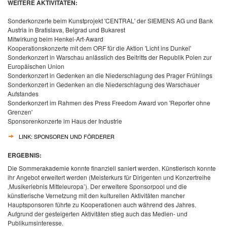
WEITERE AKTIVITÄTEN:
Sonderkonzerte beim Kunstprojekt
'CENTRAL'
der SIEMENS AG und Bank
Austria in Bratislava, Belgrad und Bukarest
Mitwirkung beim Henkel-Art-Award
Kooperationskonzerte mit dem ORF für die Aktion 'Licht ins Dunkel'
Sonderkonzert in Warschau anlässlich des Beitritts der Republik Polen zur
Europäischen Union
Sonderkonzert in Gedenken an die Niederschlagung des Prager Frühlings
Sonderkonzert in Gedenken an die Niederschlagung des Warschauer
Aufstandes
Sonderkonzert im Rahmen des Press Freedom Award von 'Reporter ohne
Grenzen'
Sponsorenkonzerte im Haus der Industrie
LINK: SPONSOREN UND FÖRDERER
ERGEBNIS:
Die Sommerakademie konnte finanziell saniert werden. Künstlerisch konnte
ihr Angebot erweitert werden (Meisterkurs für Dirigenten und Konzertreihe
‚Musikerlebnis Mitteleuropa’). Der erweitere Sponsorpool und die
künstlerische Vernetzung mit den kulturellen Aktivitäten mancher
Hauptsponsoren führte zu Kooperationen auch während des Jahres.
Aufgrund der gesteigerten Aktivitäten stieg auch das Medien- und
Publikumsinteresse.