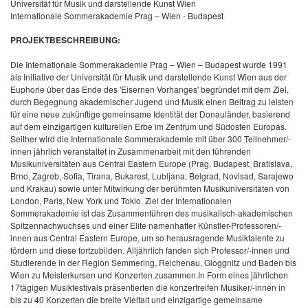
Universität für Musik und darstellende Kunst Wien
Internationale Sommerakademie Prag – Wien - Budapest
PROJEKTBESCHREIBUNG:
Die Internationale Sommerakademie Prag – Wien – Budapest wurde 1991
als Initiative der Universität für Musik und darstellende Kunst Wien aus der
Euphorie über das Ende des 'Eisernen Vorhanges' begründet mit dem Ziel,
durch Begegnung akademischer Jugend und Musik einen Beitrag zu leisten
für eine neue zukünftige gemeinsame Identität der Donauländer, basierend
auf dem einzigartigen kulturellen Erbe im Zentrum und Südosten Europas.
Seither wird die Internationale Sommerakademie mit über 300 Teilnehmer/-
innen jährlich veranstaltet in Zusammenarbeit mit den führenden
Musikuniversitäten aus Central Eastern Europe (Prag, Budapest, Bratislava,
Brno, Zagreb, Sofia, Tirana, Bukarest, Lubljana, Belgrad, Novisad, Sarajewo
und Krakau) sowie unter Mitwirkung der berühmten Musikuniversitäten von
London, Paris, New York und Tokio. Ziel der Internationalen
Sommerakademie ist das Zusammenführen des musikalisch-akademischen
Spitzennachwuchses und einer Elite namenhafter Künstler-Professoren/-
innen aus Central Eastern Europe, um so herausragende Musiktalente zu
fördern und diese fortzubilden. Alljährlich fanden sich Professor/-innen und
Studierende in der Region Semmering, Reichenau, Gloggnitz und Baden bis
Wien zu Meisterkursen und Konzerten zusammen.In Form eines jährlichen
17tägigen Musikfestivals präsentierten die konzertreifen Musiker/-innen
in
bis zu 40 Konzerten die breite Vielfalt und einzigartige gemeinsame