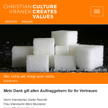
Toggl
naviga
Foto: ©BirgitH/Pixelio www.pixelio.de
Wer nichts will, kriegt auch nichts.
brand eins
Mein Dank gilt allen Auftraggebern für ihr Vertrauen
Herrn Intendanten Dieter Rexroth
Frau Intendantin Mimi Wunderer