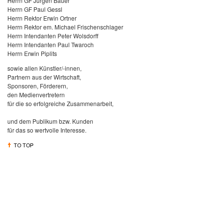
Herrn GF Jürgen Bauer
Herrn GF Paul Gessl
Herrn Rektor Erwin Ortner
Herrn Rektor em. Michael Frischenschlager
Herrn Intendanten Peter Wolsdorff
Herrn Intendanten Paul Twaroch
Herrn Erwin Piplits
sowie allen Künstler/-innen,
Partnern aus der Wirtschaft,
Sponsoren, Förderern,
den Medienvertretern
für die so erfolgreiche Zusammenarbeit,
und dem Publikum bzw. Kunden
für das so wertvolle Interesse.
TO TOP