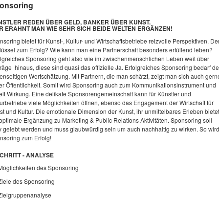
onsoring
NSTLER REDEN ÜBER GELD, BANKER ÜBER KUNST.
R ERAHNT MAN WIE SEHR SICH BEIDE WELTEN ERGÄNZEN!
soring bietet für Kunst-, Kultur- und Wirtschaftsbetriebe reizvolle Perspektiven. De
lüssel zum Erfolg? Wie kann man eine Partnerschaft besonders erfüllend leben?
olgreiches Sponsoring geht also wie im zwischenmenschlichen Leben weit über
räge hinaus, diese sind quasi das offizielle Ja. Erfolgreiches Sponsoring bedarf de
enseitigen Wertschätzung. Mit Partnern, die man schätzt, zeigt man sich auch gern
der Öffentlichkeit. Somit wird Sponsoring auch zum Kommunikationsinstrument und
ielt Wirkung. Eine delikate Sponsorengemeinschaft kann für Künstler und
turbetriebe viele Möglichkeiten öffnen, ebenso das Engagement der Wirtschaft für
t und Kultur. Die emotionale Dimension der Kunst, ihr unmittelbares Erleben biete
optimale Ergänzung zu Marketing & Public Relations Aktivitäten. Sponsoring soll
iv gelebt werden und muss glaubwürdig sein um auch nachhaltig zu wirken. So wir
nsoring zum Erfolg!
SCHRITT - ANALYSE
Möglichkeiten des Sponsoring
Ziele des Sponsoring
Zielgruppenanalyse