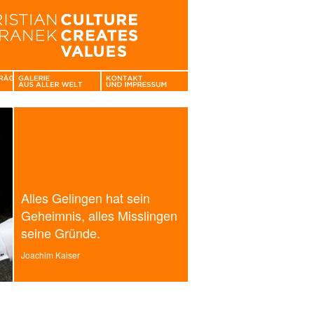
Alles Gelingen hat sein
Geheimnis, alles Misslingen
seine Gründe.
Joachim Kaiser