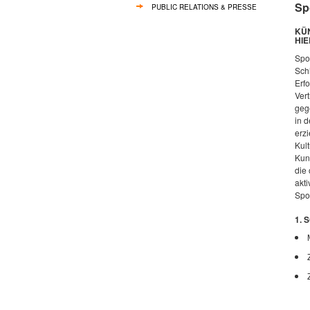
Sp
PUBLIC RELATIONS & PRESSE
KÜ
HIE
Spon
Sch
Erf
Vert
geg
in 
erz
Kul
Kuns
die 
akt
Spo
1. 