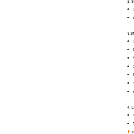
2. 
3.S
4.
T