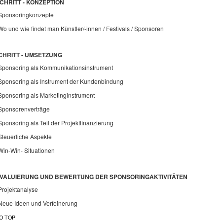
SCHRITT - KONZEPTION
Sponsoringkonzepte
W
o und wie findet man Künstler/-innen / Festivals / Sponsoren
CHRITT - UMSETZUNG
Sponsoring als Kommunikationsinstrument
Sponsoring als Instrument der Kundenbindung
Sponsoring als Marketinginstrument
Sponsorenverträge
Sponsoring als Teil der Projektfinanzierung
Steuerliche Aspekte
Win-Win- Situationen
 EVALUIERUNG UND BEWERTUNG DER SPONSORINGAKTIVITÄTEN
Projektanalyse
Neue Ideen und Verfeinerung
O TOP