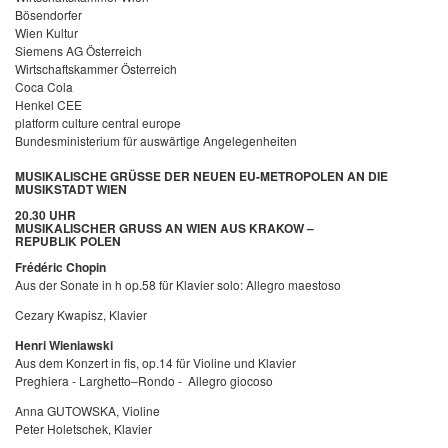
Bösendorfer
Wien Kultur
Siemens AG Österreich
Wirtschaftskammer Österreich
Coca Cola
Henkel CEE
platform culture central europe
Bundesministerium für auswärtige Angelegenheiten
MUSIKALISCHE GRÜSSE DER NEUEN EU-METROPOLEN AN DIE M
USIKSTADT WIEN
20.30 UHR
MUSIKALISCHER GRUSS AN WIEN AUS KRAKOW –
REPUBLIK POLEN
Frédéric Chopin
Aus der Sonate in h op.58 für Klavier solo: Allegro maestoso
Cezary Kwapisz, Klavier
Henri Wieniawski
Aus dem Konzert in fis, op.14 für Violine und Klavier
Preghiera - Larghetto–Rondo - Allegro giocoso
Anna GUTOWSKA, Violine
Peter Holetschek, Klavier