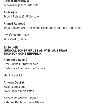
Dalibor Bernatovič
Improvizacija für Harfe solo
Aloiz Ajdič
Zvočni Pejsaž für Flöte solo
Primož Ramouš
Treje Pastoralčki (Drei kleine Pastoralen) für Flöte und Harfe
Eva Škrinjarič, Flöte
Tina Žerdin, Harfe
23.30 UHR
MUSIKALISCHER GRUSS AN WIEN AUS PRAG –
TSCHECHISCHE REPUBLIK
Klement Slavický
Drei Stücke für Klavier solo
Burlesca – Intermezzo – Toccata
Martin Levický
Antonín Dvořák
Zwei Liebeslieder
Zwei Lieder im Volkston
Alžbĕta Poláčkova, Sopran
Katarina Bachmannová, Klavier