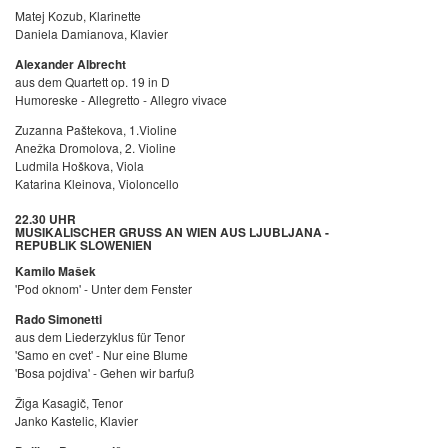
Matej Kozub, Klarinette
Daniela Damianova, Klavier
Alexander Albrecht
aus dem Quartett op. 19 in D
Humoreske - Allegretto - Allegro vivace
Zuzanna Paštekova, 1.Violine
Anežka Dromolova, 2. Violine
Ludmila Hoškova, Viola
Katarina Kleinova, Violoncello
22.30 UHR
MUSIKALISCHER GRUSS AN WIEN AUS LJUBLJANA -
REPUBLIK SLOWENIEN
Kamilo Mašek
'Pod oknom' - Unter dem Fenster
Rado Simonetti
aus dem Liederzyklus für Tenor
'Samo en cvet' - Nur eine Blume
'Bosa pojdiva' - Gehen wir barfuß
Žiga Kasagič, Tenor
Janko Kastelic, Klavier