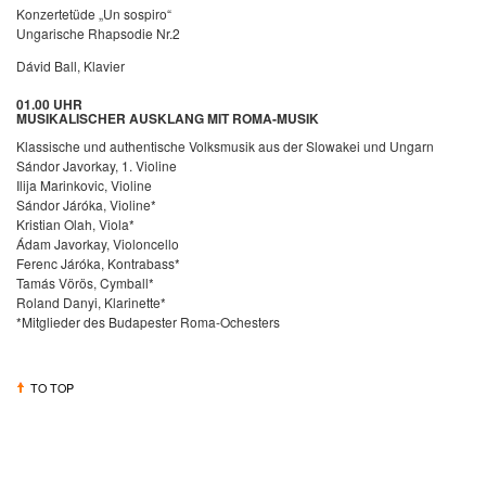
Konzertetüde „Un sospiro“
Ungarische Rhapsodie Nr.2
Dávid Ball, Klavier
01.00 UHR
MUSIKALISCHER AUSKLANG MIT ROMA-MUSIK
Klassische und authentische Volksmusik aus der Slowakei und Ungarn
Sándor Javorkay, 1. Violine
Ilija Marinkovic, Violine
Sándor Járóka, Violine*
Kristian Olah, Viola*
Ádam Javorkay, Violoncello
Ferenc Járóka, Kontrabass*
Tamás Vörös, Cymball*
Roland Danyi, Klarinette*
*Mitglieder des Budapester Roma-Ochesters
TO TOP