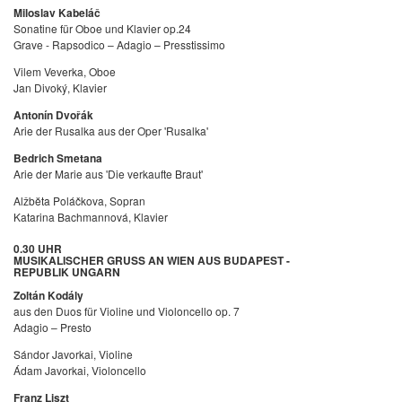
Miloslav Kabeláč
Sonatine für Oboe und Klavier op.24
Grave - Rapsodico – Adagio – Presstissimo
Vilem Veverka, Oboe
Jan Divoký, Klavier
Antonín Dvořák
Arie der Rusalka aus der Oper 'Rusalka'
Bedrich Smetana
Arie der Marie aus 'Die verkaufte Braut'
Alžbĕta Poláčkova, Sopran
Katarina Bachmannová, Klavier
0.30 UHR
MUSIKALISCHER GRUSS AN WIEN AUS BUDAPEST -
REPUBLIK UNGARN
Zoltán Kodály
aus den Duos für Violine und Violoncello op. 7
Adagio – Presto
Sándor Javorkai, Violine
Ádam Javorkai, Violoncello
Franz Liszt