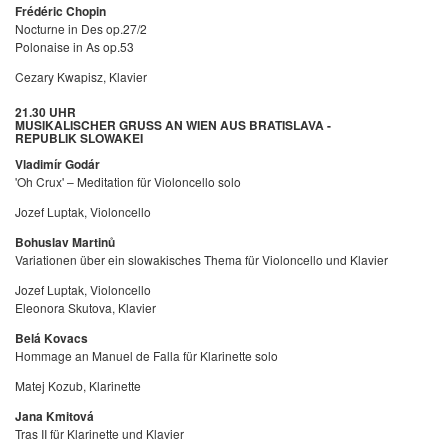
Frédéric Chopin
Nocturne in Des op.27/2
Polonaise in As op.53
Cezary Kwapisz, Klavier
21.30 UHR
MUSIKALISCHER GRUSS AN WIEN AUS BRATISLAVA -
REPUBLIK SLOWAKEI
Vladimír Godár
'Oh Crux' – Meditation für Violoncello solo
Jozef Luptak, Violoncello
Bohuslav Martinů
Variationen über ein slowakisches Thema für Violoncello und Klavier
Jozef Luptak, Violoncello
Eleonora Skutova, Klavier
Belá Kovacs
Hommage an Manuel de Falla für Klarinette solo
Matej Kozub, Klarinette
Jana Kmitová
Tras II für Klarinette und Klavier