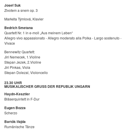
Josef Suk
Zivotem a snem op. 3
Markéta Týmlová, Klavier
Bedrich Smetana
Quartett Nr. 1 in e-moll „Aus meinem Leben“
Allegro vivo appassionato - Allegro moderato alla Polka - Largo sostenuto -
Vivace
Bennewitz Quartett:
Jiri Nemecek, 1.Violine
Stepan Jezek, 2.Violine
Jiri Pinkas, Viola
Stepan Dolezal, Violoncello
23.30 UHR
MUSIKALISCHER GRUSS DER REPUBLIK UNGARN
Haydn-Kesztler
Bläserquintett in F-Dur
Eugen Bozza
Scherzo
Bartók-Vajda
Rumänische Tänze