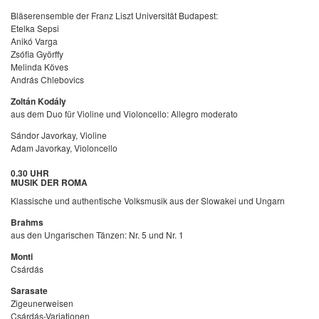
Bläserensemble der Franz Liszt Universität Budapest:
Etelka Sepsi
Anikó Varga
Zsófia Györffy
Melinda Köves
András Chlebovics
Zoltán Kodály
aus dem Duo für Violine und Violoncello: Allegro moderato
Sándor Javorkay, Violine
Adam Javorkay, Violoncello
0.30 UHR
MUSIK DER ROMA
Klassische und authentische Volksmusik aus der Slowakei und Ungarn
Brahms
aus den Ungarischen Tänzen: Nr. 5 und Nr. 1
Monti
Csárdás
Sarasate
Zigeunerweisen
Csárdás-Variationen