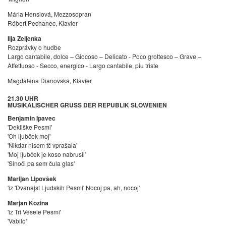
Mária Henslová, Mezzosopran
Róbert Pechanec, Klavier
Ilja Zeljenka
Rozprávky o hudbe
Largo cantabile, dolce – Giocoso – Delicato - Poco grottesco – Grave –
Affettuoso - Secco, energico - Largo cantabile, piu triste
Magdaléna Dianovská, Klavier
21.30 UHR
MUSIKALISCHER GRUSS DER REPUBLIK SLOWENIEN
Benjamin Ipavec
'Dekliške Pesmi'
'Oh ljubček moj'
'Nikdar nisem tč vprašala'
'Moj ljubček je koso nabrusil'
'Sinoči pa sem čula glas'
Marijan Lipovšek
'iz 'Dvanajst Ljudskih Pesmi' Nocoj pa, ah, nocoj'
Marjan Kozina
'iz Tri Vesele Pesmi'
'Vabilo'