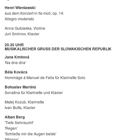
Henri Wieniawski
aus dem Konzert in fis-moll, op. 14:
Allegro moderato
Anna Gutowska, Violine
Juri Smirnov, Klavier
20.30 UHR
MUSIKALISCHER GRUSS DER SLOWAKISCHEN REPUBLIK
Jana Kmitová
'Na dne dňa'
Béla Kovács
Hommáge á Manuel de Falla für Klarinette Solo
Bohuslav Martinů
Sonatina für Klarinette und Klavier
Matej Kozub, Klarinette
Ivan Buffa, Klavier
Alban Berg
'Tiefe Sehnsucht'
'Regen'
'Schließe mir die Augen beide'
'Mignon'