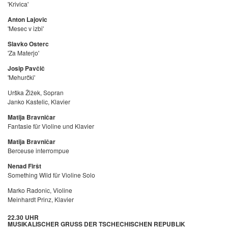
'Krivica'
Anton Lajovic
'Mesec v izbi'
Slavko Osterc
'Za Materjo'
Josip Pavčič
'Mehurčki'
Urška Žižek, Sopran
Janko Kastelic, Klavier
Matija Bravničar
Fantasie für Violine und Klavier
Matija Bravničar
Berceuse interrompue
Nenad Firšt
Something Wild für Violine Solo
Marko Radonic, Violine
Meinhardt Prinz, Klavier
22.30 UHR
MUSIKALISCHER GRUSS DER TSCHECHISCHEN REPUBLIK