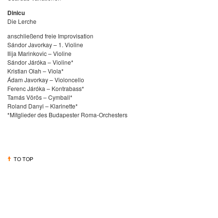
Dinicu
Die Lerche
anschließend freie Improvisation
Sándor Javorkay – 1. Violine
Ilija Marinkovic – Violine
Sándor Járóka – Violine*
Kristian Olah – Viola*
Ádam Javorkay – Violoncello
Ferenc Járóka – Kontrabass*
Tamás Vörös – Cymball*
Roland Danyi – Klarinette*
*Mitglieder des Budapester Roma-Orchesters
TO TOP