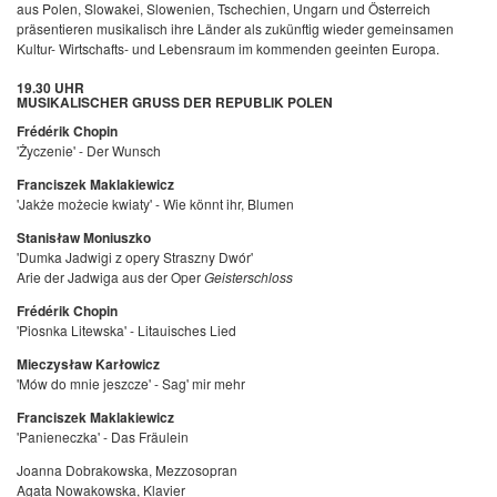
aus Polen, Slowakei, Slowenien, Tschechien, Ungarn und Österreich
präsentieren musikalisch ihre Länder als zukünftig wieder gemeinsamen
Kultur- Wirtschafts- und Lebensraum im kommenden geeinten Europa.
19.30 UHR
MUSIKALISCHER GRUSS DER REPUBLIK POLEN
Frédérik Chopin
'Życzenie' - Der Wunsch
Franciszek Maklakiewicz
'Jakże możecie kwiaty' - Wie könnt ihr, Blumen
Stanisław Moniuszko
'Dumka Jadwigi z opery Straszny Dwór'
Arie der Jadwiga aus der Oper
Geister­schloss
Frédérik Chopin
'Piosnka Litewska' - Litauisches Lied
Mieczysław Karłowicz
'Mów do mnie jeszcze' - Sag' mir mehr
Franciszek Maklakiewicz
'Panieneczka' - Das Fräulein
Joanna Dobrakowska, Mezzosopran
Agata Nowakowska, Klavier