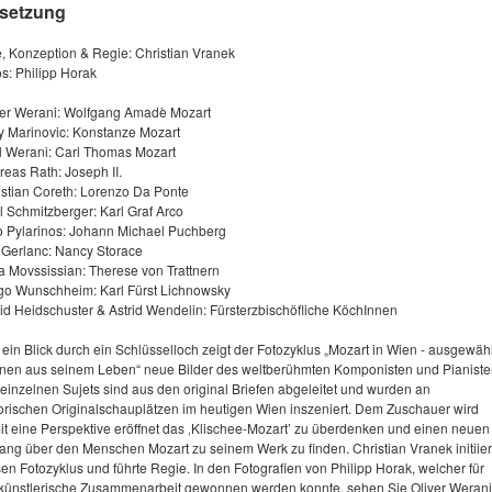
setzung
e, Konzeption & Regie: Christian Vranek
s: Philipp Horak
ver Werani: Wolfgang Amadè Mozart
y Marinovic: Konstanze Mozart
l Werani: Carl Thomas Mozart
reas Rath: Joseph II.
istian Coreth: Lorenzo Da Ponte
l Schmitzberger: Karl Graf Arco
o Pylarinos: Johann Michael Puchberg
 Gerlanc: Nancy Storace
a Movssissian: Therese von Trattnern
igo Wunschheim: Karl Fürst Lichnowsky
id Heidschuster & Astrid Wendelin: Fürsterzbischöfliche KöchInnen
ein Blick durch ein Schlüsselloch zeigt der Fotozyklus „Mozart in Wien - ausgewäh
nen aus seinem Leben“ neue Bilder des weltberühmten Komponisten und Pianiste
 einzelnen Sujets sind aus den original Briefen abgeleitet und wurden an
torischen Originalschauplätzen im heutigen Wien inszeniert. Dem Zuschauer wird
it eine Perspektive eröffnet das ‚Klischee-Mozart’ zu überdenken und einen neuen
ang über den Menschen Mozart zu seinem Werk zu finden. Christian Vranek initiier
en Fotozyklus und führte Regie. In den Fotografien von Philipp Horak, welcher für
 künstlerische Zusammenarbeit gewonnen werden konnte, sehen Sie Oliver Werani