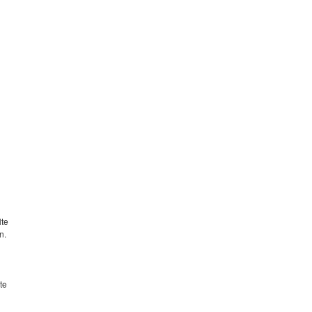
lte
n.
te