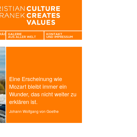
Eine Erscheinung wie
Mozart bleibt immer ein
Wunder, das nicht weiter zu
erklären ist.
Johann Wolfgang von Goethe