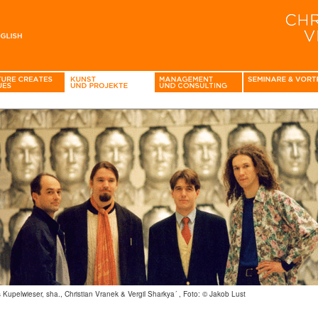
 Kupelwieser, sha., Christian Vranek & Vergil Sharkya´ , Foto: © Jakob Lust