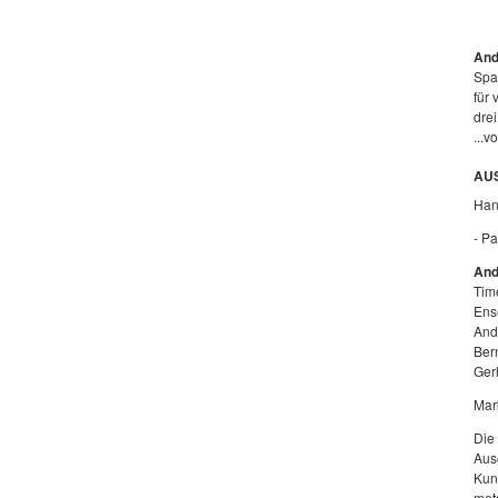
And
Spa
für 
dre
...v
AU
Han
- Pa
And
Tim
Ens
Andr
Bern
Ger
Mar
Die
Aus
Kun
met