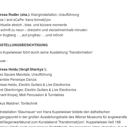
reas Rodler (sha.):
Klanginstallation, Uraufführung
ce l´and sCaPe: trans-format(i)on
virtuelle streich-, blas- und kürzere momente
i schnitt zu neun – dreizehn und vierzehneinhalb minuten:
on trugberg - ...auf jungfrau - ...und mönch
SSTELLUNGSBESICHTIGUNG
s Kupelwieser führt durch seine Ausstellung 'Transformation'
use -
reas Heidu (Vergil Sharkya´):
es Square Mandala, Uraufführung
emble Penelope Danza:
eas Heidu, Electric Guitars & Live Electronics
d Oberlinniger, Electric Guitars & Live Electronics
hard Kropej, Midi Percussion & Turntables
kus Waldner:
Tontechnik
 Installation 'Staumauer' von Hans Kupelwieser bildete den ästhetischen
gangspunkt in der großen Ausstellungshalle des Wiener Museums für angewandte
st/Gegenwartskunst zum Kunstabend 'Transformat(i)on'. Kuppelwieser ließ 168
allene Köpfe nach einer kleinen Porträtbüste der zwanziger Jahre abgießen. Aus d