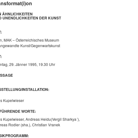
ansformat(i)on
N ÄHNLICHKEITEN
D UNENDLICHKEITEN DER KUNST
T
:
n, MAK – Österreichisches Museum
 angewandte Kunst/Gegenwartskunst
T
:
ntag, 29. Jänner 1995, 19.30 Uhr
ISSAGE
STELLUNG/INSTALLATION:
s Kupelwieser
NFÜHRENDE WORTE:
s Kupelwieser, Andreas Heidu(Vergil Sharkya´),
reas Rodler (sha.),
Christian Vranek
SIKPROGRAMM: