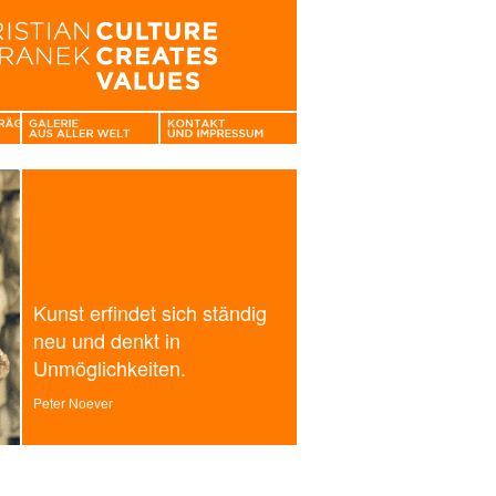
Kunst erfindet sich ständig
neu und denkt in
Unmöglichkeiten.
Peter Noever