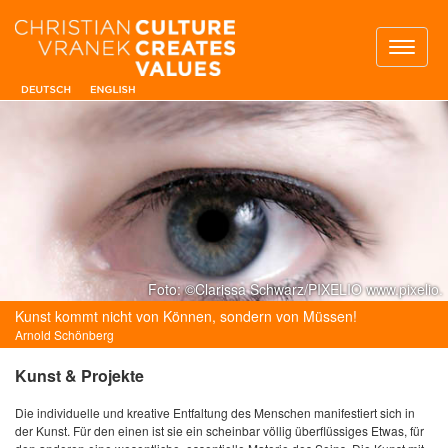
Toggl
naviga
Foto: ©Clarissa Schwarz/PIXELIO www.pixelio.
Kunst kommt nicht von Können, sondern von Müssen!
Arnold Schönberg
Kunst & Projekte
Die individuelle und kreative Entfaltung des Menschen manifestiert sich in
der Kunst. Für den einen ist sie ein scheinbar völlig überflüssiges Etwas, für