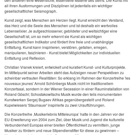
den anderen eine wesentliche, essentielle Materie des Seins. Die Kunst mit
all ihren Ausformungen und Disziplinen ist jedenfalls ein wichtiger
gesellschaftlicher Seismograph.
Kunst zeigt, was Menschen am Herzen liegt. Kunst erreicht den Verstand,
das Herz und die Seele des Menschen und ist deshalb ein wertvolles
Lebenselixier. Je aufgeschlossener, gebildeter und weitsichtiger eine
Gesellschaft ist, um so mehr erkennt sie Kunst als wichtigen
gesellschaftlichen Indikator und fördert ihre freie und unabhängige
Entfaltung. Kunst kann inspirieren, verstören, gefallen, erregen,
manipulieren, faszinieren - Kunst bietet Möglichkeiten zur individuellen
Entfaltung und Reflexion.
Christian Vranek kreiert, entwickelt und kuratiert Kunst- und Kulturprojekte.
Im Mittelpunkt seiner Arbeiten steht das Aufzeigen neuer Perspektiven zu
scheinbar vertrauten Realitäten: So erklang im Rahmen der Konzertreihe 'les
nouveaux jeunes' Arnold Schönbergs Musik nicht im traditionellem
Konzertsaal, sondern in der Wiener Secession in einer Rauminstallation von
Roland Göschl; Schostakowitschs Musik wurde den teils monumentalen
Kunstwerken Sergej Bugaev Afrikas gegenübergestellt und Roland
Kupelwiesers 'Staumauer' inspirierte zu zwei Uraufführungen.
Die Konzertreihe ‚Musikerlebnis Mitteleuropa’ hatte in den Jahren vor der
EU-Erweiterung von 2004 zum Ziel, über Musik und Jugend die kulturelle
Verbundenheit Europas einer breiten Öffentlichkeit zu vermitteln, junge
Musiker zu fördern und neue Stipendienstifter für diese zu gewinnen –