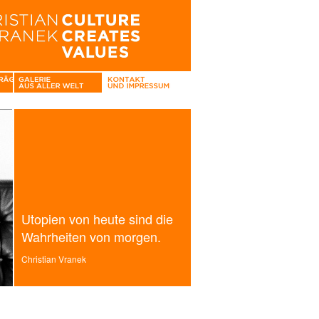
Utopien von heute sind die
Wahrheiten von morgen.
Christian Vranek