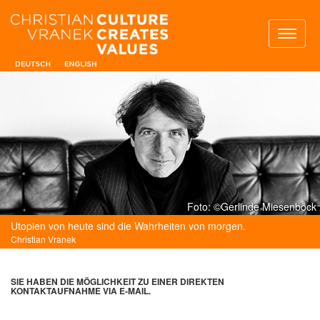
Toggl
naviga
Foto: ©Gerlinde Miesenböck
Utopien von heute sind die Wahrheiten von morgen.
Christian Vranek
SIE HABEN DIE MÖGLICHKEIT ZU EINER DIREKTEN
KONTAKTAUFNAHME VIA E-MAIL.