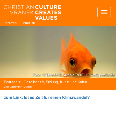
Toggl
naviga
Foto: ©Albrecht E. Arnold/PIXELIO www.pixelio.de
Beiträge zu Gesellschaft, Bildung, Kunst und Kultur
von Christian Vranek
zum Link: Ist es Zeit für einen Klimawandel?