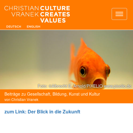
Toggl
naviga
Foto: ©Albrecht E. Arnold/PIXELIO www.pixelio.de
Beiträge zu Gesellschaft, Bildung, Kunst und Kultur
von Christian Vranek
zum Link: Der Blick in die Zukunft